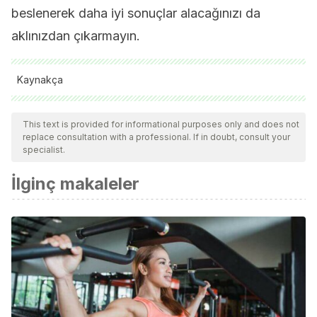
beslenerek daha iyi sonuçlar alacağınızı da
aklınızdan çıkarmayın.
Kaynakça
Schubert MM., Palumbo EA., Energy balance dynamics
This text is provided for informational purposes only and does not
during short term high intensity functional training. Appl
replace consultation with a professional. If in doubt, consult your
Physiol Nutr Metab, 2019. 44 (2): 172-178.
specialist.
Wewege M., Den Berg R., Ward RE., Keech A., The effects
İlginç makaleler
of high intensity Interval training vs moderate intensity
continuous training on body composition in overwight and
obese adults: a systematic review and meta analysis. Obes
Rev, 2017. 18 (6): 635-646.