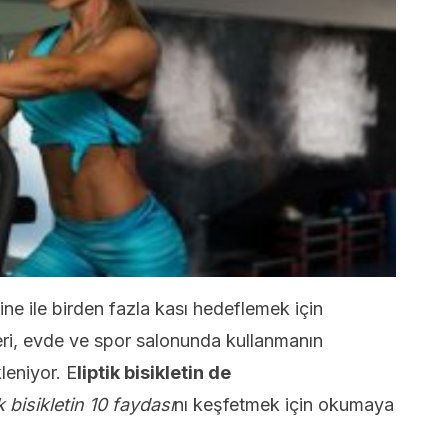
ine ile birden fazla kası hedeflemek için
eri, evde ve spor salonunda kullanmanın
leniyor. E
liptik bisikletin de
ik bisikletin 10 faydası
nı keşfetmek için okumaya