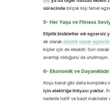
Diz
ya da diğer hassas eklem ze
sürecinde
birçok kişi temel egzer
5- Her Yaşa ve Fitness Sev
Eliptik bisikletler sık egzersi
ek olarak
düzenli olarak egzersiz
kişiler için de idealdir. Son ola
avantajı olduğunu da unutmayın.
6- Ekonomik ve Dayanıklıdır
Koşu bandı gibi daha kompleks m
için elektriğe ihtiyacı yoktur.
İh
nedenle hafif ve basit makineler ol