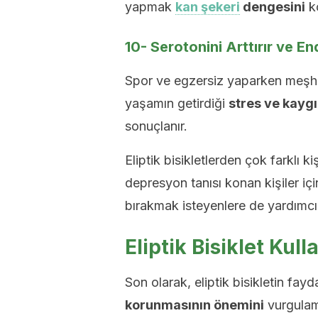
yapmak
kan şekeri
dengesini
ko
10- Serotonini Arttırır ve En
Spor ve egzersiz yaparken meşhu
yaşamın getirdiği
stres ve kaygı
sonuçlanır.
Eliptik bisikletlerden çok farklı k
depresyon tanısı konan kişiler iç
bırakmak isteyenlere de yardımcı o
Eliptik Bisiklet Kul
Son olarak, eliptik bisikletin fay
korunmasının önemini
vurgulama