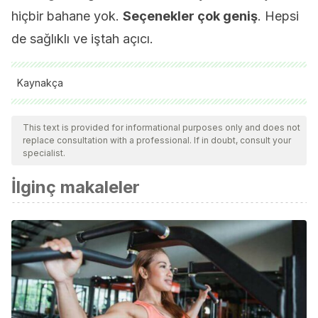
hiçbir bahane yok.
Seçenekler çok geniş
. Hepsi
de sağlıklı ve iştah açıcı.
Kaynakça
Lim, T. K. (2013). Avena sativa. In Edible Medicinal And Non-
This text is provided for informational purposes only and does not
Medicinal Plants. https://doi.org/10.1007/978-94-007-5653-
replace consultation with a professional. If in doubt, consult your
3_13
specialist.
İlginç makaleler