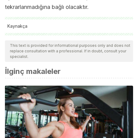
tekrarlanmadığına bağlı olacaktır.
Kaynakça
Bahr, Roald, and Sverre Maehlum. Lesiones
This text is provided for informational purposes only and does not
Deportivas/Sports Injuries: Diagnóstico, Tratamiento Y
replace consultation with a professional. If in doubt, consult your
Rehabilitación/Diagnostic, Treatment and Rehabilitation. Ed.
specialist.
Médica Panamericana, 2007.
İlginç makaleler
Hüter-Becker, Antje. La rehabilitación en el deporte. Vol.
44. Editorial Paidotribo, 2005.
Gusi Fuertes, Narcis, and Luis Pablo Rodríguez Rodríguez.
Manual de prevención y rehabilitación de lesiones
deportivas. Síntesis, 2002.