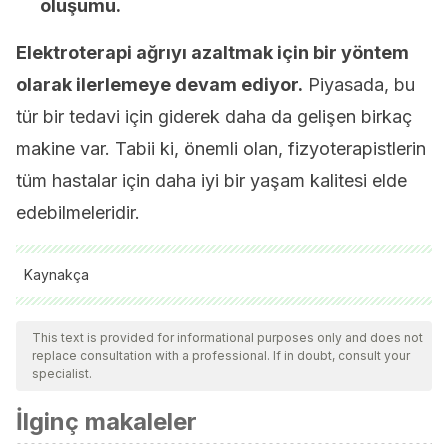
oluşumu.
Elektroterapi ağrıyı azaltmak için bir yöntem
olarak ilerlemeye devam ediyor.
Piyasada, bu
tür bir tedavi için giderek daha da gelişen birkaç
makine var. Tabii ki, önemli olan, fizyoterapistlerin
tüm hastalar için daha iyi bir yaşam kalitesi elde
edebilmeleridir.
Kaynakça
José María Rodríguez Martín. 2019. Apuntes de
This text is provided for informational purposes only and does not
electroterapia. Extraído
replace consultation with a professional. If in doubt, consult your
de: https://www.electroterapia.com/pdf/apuntes-
specialist.
electroterapia.pdf
İlginç makaleler
José María Rodríguez Martín. Dosificación en