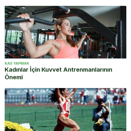
electroterapia. Extraído
de: http://www.sld.cu/galerias/pdf/sitios/rehabilitacion-
fis/dosificacion_en_electroterapia.pdf
Bernal, Luis. Técnicas electroterápicas. Extraído
de: http://www.sld.cu/galerias/pdf/sitios/rehabilitacion/tecni
KAS YAPMAK
Kadınlar İçin Kuvvet Antrenmanlarının
Önemi