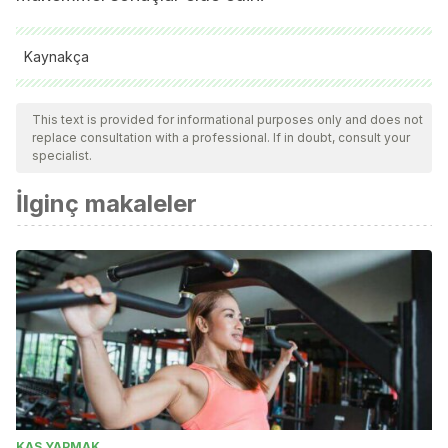
Kaynakça
Lison Parraga, J. F., & Sarti Martínez, M. A. (1998).
This text is provided for informational purposes only and does not
Velocidad y rango de movimiento en el fortalecimiento de
replace consultation with a professional. If in doubt, consult your
músculos posturales. Estudio preliminar. Archivos de
specialist.
Medicina Del Deporte.
İlginç makaleler
KAS YAPMAK