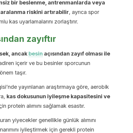
msiz bir beslenme, antrenmanlarda veya
alanma riskini artırabilir
, ayrıca spor
u kas uyarlamalarını zorlaştırır.
ından zayıftır
ksek, ancak
besin
açısından zayıf olması ile
nadiren içerir ve bu besinler sporcunun
 önem taşır.
isi’nde yayınlanan araştırmaya göre, aerobik
ra,
kas dokusunun iyileşme kapasitesini ve
çin protein alımını sağlamak esastır.
turan yiyecekler genellikle günlük alımını
rımını iyileştirmek için gerekli protein