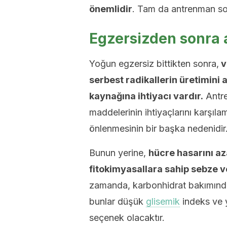
önemlidir
. Tam da antrenman son
Egzersizden sonra a
Yoğun egzersiz bittikten sonra,
v
serbest radikallerin üretimini a
kaynağına ihtiyacı vardır.
Antre
maddelerinin ihtiyaçlarını karşıl
önlenmesinin bir başka nedenidir
Bunun yerine,
hücre hasarını az
fitokimyasallara sahip sebze ve
zamanda, karbonhidrat bakımından
bunlar düşük
glisemik
indeks ve y
seçenek olacaktır.