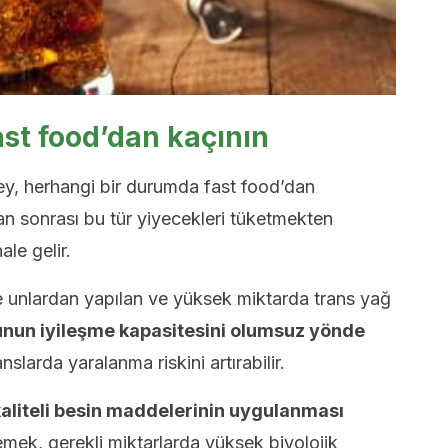
st food’dan kaçının
şey, herhangi bir durumda fast food’dan
an sonrası bu tür yiyecekleri tüketmekten
le gelir.
ne unlardan yapılan ve yüksek miktarda trans yağ
nun iyileşme kapasitesini olumsuz yönde
larda yaralanma riskini artırabilir.
 kaliteli besin maddelerinin uygulanması
ek, gerekli miktarlarda yüksek biyolojik