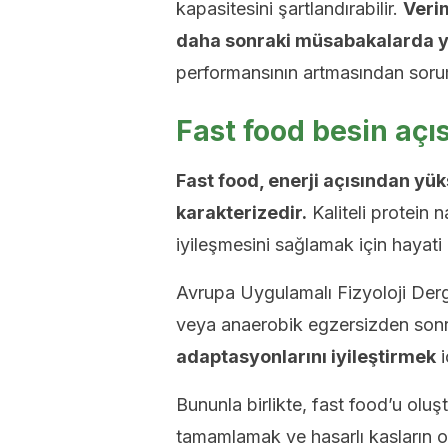
kapasitesini şartlandırabilir.
Veri
daha sonraki müsabakalarda yar
performansının artmasından soruml
Fast food besin açıs
Fast food, enerji açısından yü
karakterizedir.
Kaliteli protein 
iyileşmesini sağlamak için hayati
Avrupa Uygulamalı Fizyoloji Derg
veya anaerobik egzersizden son
adaptasyonlarını iyileştirmek
i
Bununla birlikte, fast food’u oluş
tamamlamak ve hasarlı kasların ona