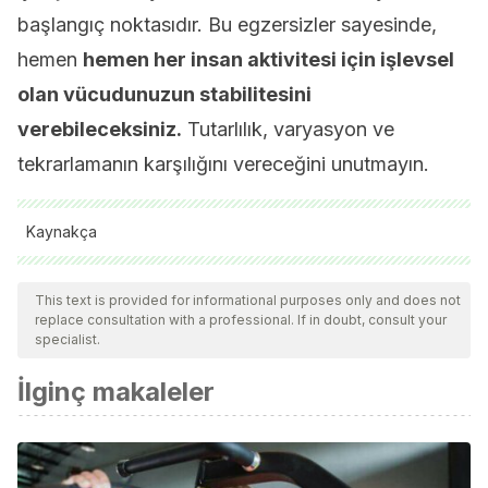
başlangıç noktasıdır. Bu egzersizler sayesinde,
hemen
hemen her insan aktivitesi için işlevsel
olan vücudunuzun stabilitesini
verebileceksiniz.
Tutarlılık, varyasyon ve
tekrarlamanın karşılığını vereceğini unutmayın.
Kaynakça
Ejercicios con mancuernas. Extraído
This text is provided for informational purposes only and does not
de:
http://www.cvillavicencio.com/res/mancuernas.pdf
replace consultation with a professional. If in doubt, consult your
specialist.
İlginç makaleler