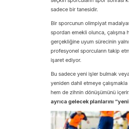
seçkin sporcuların spor sonrası k
sadece bir tanesidir.
Bir sporcunun olimpiyat madalya
spordan emekli olunca, çalışma ha
gerçekliğine uyum sürecinin yalnı
profesyonel sporcuların takip etme
işaret ediyor.
Bu sadece yeni işler bulmak veya
yeniden dahil etmeye çalışmakla i
hem de zihnin dönüşümünü içerir
ayrıca gelecek planlarını “yen