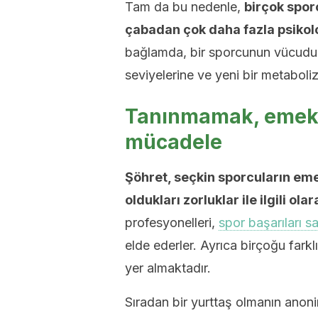
Tam da bu nedenle,
birçok sporc
çabadan çok daha fazla psikolo
bağlamda, bir sporcunun vücudu, k
seviyelerine ve yeni bir metabol
Tanınmamak, emekli 
mücadele
Şöhret, seçkin sporcuların em
oldukları zorluklar ile ilgili ol
profesyonelleri,
spor başarıları s
elde ederler. Ayrıca birçoğu far
yer almaktadır.
Sıradan bir yurttaş olmanın anonim