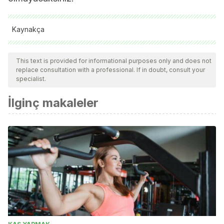
Kaynakça
Reglamento básico de Esgrima. Esgrima Granada.
This text is provided for informational purposes only and does not
http://www.esgrimagranada.org/antigua/escuela.php
replace consultation with a professional. If in doubt, consult your
Reglamento Internacional para las pruebas. 2004.
specialist.
Federación Internacional de Esgrima.
İlginç makaleler
http://www.esgrimagranada.org/antigua/reglamento/reglamen