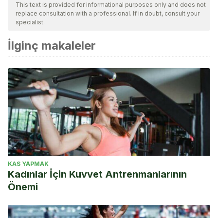
This text is provided for informational purposes only and does not
Extraído de:
http://fcatletisme.cat/wp-
replace consultation with a professional. If in doubt, consult your
content/uploads/elsexercicisdecarreganatural.pdf
specialist.
CrossFit Training Guide. Clínica de sentadillas. Extraído
İlginç makaleler
de:
http://openboxmagazine.com/documentos/1_sentadilla_lib
KAS YAPMAK
Kadınlar İçin Kuvvet Antrenmanlarının
Önemi