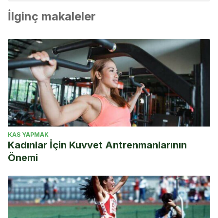
http://www.feb.es/Documentos/uploads/RD%20de%20Federa
İlginç makaleler
Ley 10/1990, de 15 de octubre, del Deporte. Extraído de:
https://www.boe.es/buscar/pdf/1990/BOE-A-1990-25037-
consolidado.pdf
KAS YAPMAK
Kadınlar İçin Kuvvet Antrenmanlarının
Önemi