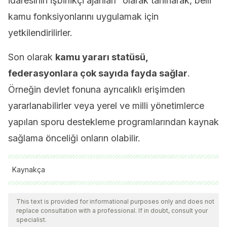
idaresinin işbirlikçi ajanları” olarak tanınarak, belli
kamu fonksiyonlarını uygulamak için
yetkilendirilirler.
Son olarak
kamu yararı statüsü,
federasyonlara çok sayıda fayda sağlar
.
Örneğin devlet fonuna ayrıcalıklı erişimden
yararlanabilirler veya yerel ve milli yönetimlerce
yapılan sporu destekleme programlarından kaynak
sağlama önceliği onların olabilir.
Kaynakça
Real Decreto 1835/1991, de 20 de diciembre, sobre
This text is provided for informational purposes only and does not
Federaciones Deportivas Españolas y Registro de
replace consultation with a professional. If in doubt, consult your
Asociaciones Deportivas. Extraído de:
specialist.