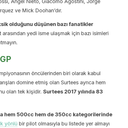
ossi, Ángel Nieto, Giacomo Agostini, Jorge
rquez ve Mick Doohan’dır.
ksik olduğunu düşünen bazı fanatikler
t arasından yedi isme ulaşmak için bazı isimleri
tmayın.
oGP
iyonasının öncülerinden biri olarak kabul
yarışları domine etmiş olan Surtees ayrıca hem
 olan tek kişidir.
Surtees 2017 yılında 83
nda hem 500cc hem de 350cc kategorilerinde
k yönlü
bir pilot olmasıyla bu listede yer almayı