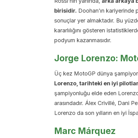
Rossi’nin yanında,
arka arkaya 
birisidir.
Doohan’ın kariyerinde 
sonuçlar yer almaktadır. Bu yüzde
kararlılığını gösteren istatistikle
podyum kazanmasıdır.
Jorge Lorenzo: Mo
Üç kez MotoGP dünya şampiyonu 
Lorenzo, tarihteki en iyi pilotla
şampiyonluğu elde eden Lorenzo, 
arasındadır. Álex Crivillé, Dani 
Lorenzo da son yılların en iyi İspa
Marc Márquez