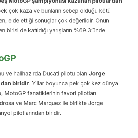
beş MotoGP şampiyonası kazanan pilotlardan
pek çok kaza ve bunların sebep olduğu kötü
n, elde ettiği sonuçlar çok değerlidir. Onun
rden birisi de katıldığı yarışların %69.3’ünde
toGP
ve halihazırda Ducati pilotu olan
Jorge
rdan biridir
. Yıllar boyunca pek çok kez dünya
MotoGP fanatiklerinin favori pilotları
Pedrosa ve Marc Márquez ile birlikte Jorge
nyol pilotlarından biridir.