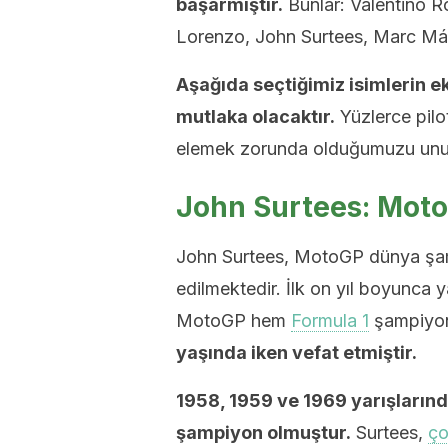
başarmıştır.
Bunlar: Valentino R
Lorenzo, John Surtees, Marc Má
Aşağıda seçtiğimiz isimlerin e
mutlaka olacaktır.
Yüzlerce pilo
elemek zorunda olduğumuzu unu
John Surtees: Mot
John Surtees, MotoGP dünya şamp
edilmektedir. İlk on yıl boyunca 
MotoGP hem
Formula 1
şampiyonu
yaşında iken vefat etmiştir.
1958, 1959 ve 1969 yarışları
şampiyon olmuştur.
Surtees,
ço